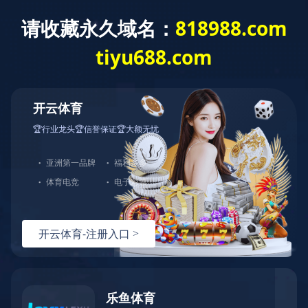
乐动网页版·官方站在线登入
乐动网页版·官方站在线登入-乐动（中国）
走进星华
集团简介
旗下公司
发展历程
集团荣誉
新闻动态
集团新闻
媒体报道
乐动网页版·官方站在线登入
文化理念
精彩活动
星华故事
投资产业
文旅运营与融合
城市更新与改造
美丽乡村与赋能
社会公益
人才招聘
人才理念
招聘职位
星籍会
星华在线
意见反馈
联系我们