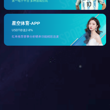
学习观
勤学广才，弃学落伍
领导观
以才育人，以情励人，以德服人
得失观
宠辱不惊，胸怀大局
走进星华
集团简介
旗下公司
发展历程
集团荣誉
星华动态
集团新闻
媒体报道
乐动网页版·官方站在线登入