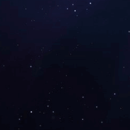
联系我们
地址：海口市海秀中路51-1号星华大厦20层
电话：0898-66766228
手机版网站
友情链接
LINK
三亚亚龙湾星华套房假日酒店
三亚星华旅游开发有限公司
海南中田旅业开发有限公司
海口星华房地产开发有限公司
海南星悦巢物业服务有限公司