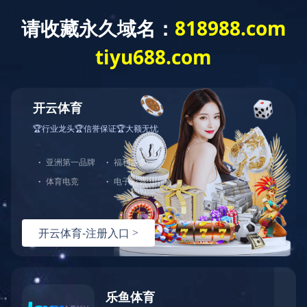
乐动网页版·官方站在线登入
乐动网页版·官方站在线登入-乐动（中国）
走进星华
集团简介
旗下公司
发展历程
集团荣誉
新闻动态
集团新闻
媒体报道
乐动网页版·官方站在线登入
文化理念
精彩活动
星华故事
投资产业
文旅运营与融合
城市更新与改造
美丽乡村与赋能
社会公益
人才招聘
人才理念
招聘职位
星籍会
星华在线
意见反馈
联系我们