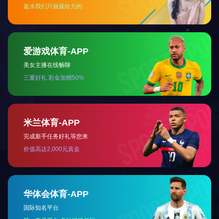
意见反馈
联系我们
联系我们
地址：海口市海秀中路51-1号星华大厦20层
电话：0898-66766228
手机版网站
友情链接
LINK
三亚亚龙湾星华套房假日酒店
三亚星华旅游开发有限公司
海南中田旅业开发有限公司