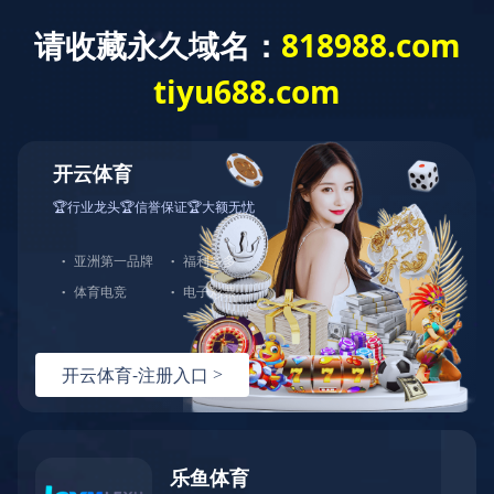
乐动网页版·官方站在线登入
乐动网页版·官方站在线登入-乐动（中国）
走进星华
集团简介
旗下公司
发展历程
集团荣誉
新闻动态
集团新闻
媒体报道
乐动网页版·官方站在线登入
文化理念
精彩活动
星华故事
投资产业
文旅运营与融合
城市更新与改造
美丽乡村与赋能
社会公益
人才招聘
人才理念
招聘职位
星籍会
星华在线
意见反馈
联系我们