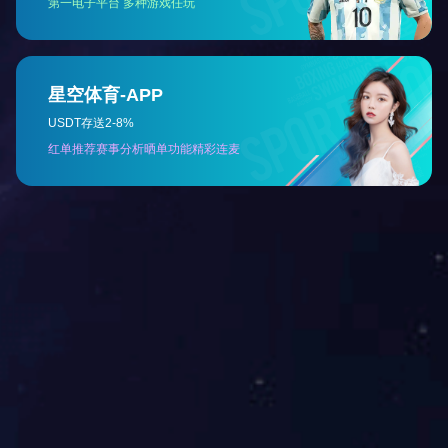
集团简介
旗下公司
发展历程
集团荣誉
星华动态
集团新闻
媒体报道
乐动网页版·官方站在线登入
文化理念
精彩活动
星华故事
投资产业
文旅运营与融合
城市更新与改造
美丽乡村与赋能
人才招聘
人才理念
招聘职位