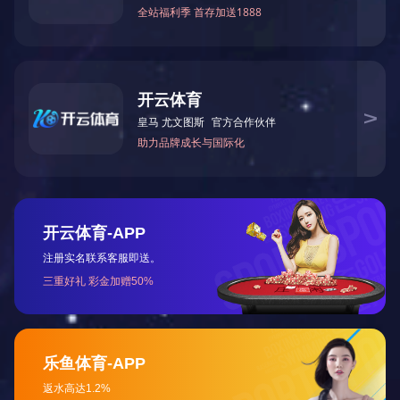
先来个热身，按摩派对，集体深蹲，放松一下！
热身结束啦，开始组建自己的团队吧
五颜六色的队旗及队服，为阴沉的天空下添上了几笔浓重
的色彩
此次拓展活动主要设置两个大的项目：定向寻宝、龙行天
下中国龙制作，将娱乐、益智、竞技、协作相结合。首先进行
的定向寻宝共设置了快乐传递、环游世界、面粉传递、T字之