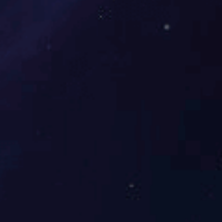
方站在线登入-乐动（中国） 迎中秋活动圆满结束
返回
走进星华
集团简介
旗下公司
发展历程
集团荣誉
星华动态
集团新闻
媒体报道
乐动网页版·官方站在线登入
文化理念
精彩活动
星华故事
投资产业
文旅运营与融合