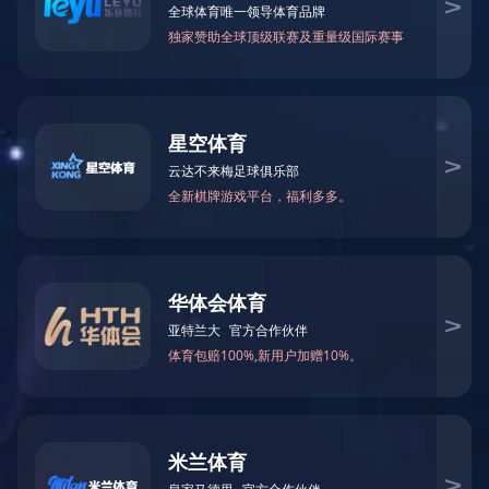
乐动网页版·官方站在线登入
乐动网页版·官方站在线登入
精彩活动
文化理念
精彩活动
星华故事
“成就精彩自我，共创星华辉煌” ——2019年乐动网页版·官方
站在线登入-乐动（中国） 员工户外拓展活动圆满结束
浏览次数：20058次
发布时间：2019-12-24 15:37:31
2019年11月29日至30日，为增强团队凝聚力，增进员工之
间的沟通交流，丰富公司员工文化生活，由集团办公室牵头组