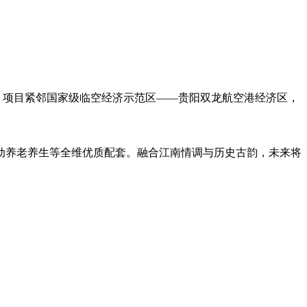
方米。项目紧邻国家级临空经济示范区——贵阳双龙航空港经济区，
动养老养生等全维优质配套。融合江南情调与历史古韵，未来将