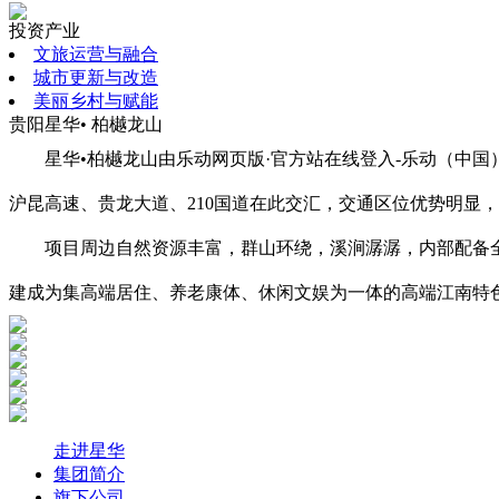
投资产业
文旅运营与融合
城市更新与改造
美丽乡村与赋能
贵阳星华• 柏樾龙山
星华•柏樾龙山由乐动网页版·官方站在线登入-乐动（中国
沪昆高速、贵龙大道、210国道在此交汇，交通区位优势明显
项目周边自然资源丰富，群山环绕，溪涧潺潺，内部配备
建成为集高端居住、养老康体、休闲文娱为一体的高端江南特
走进星华
集团简介
旗下公司