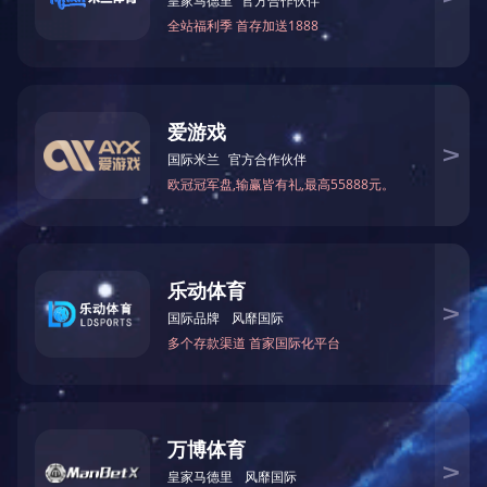
商务出行、休闲购物、旅游度假的理想场所！
走进星华
集团简介
旗下公司
发展历程
集团荣誉
星华动态
集团新闻
媒体报道
乐动网页版·官方站在线登入
文化理念
精彩活动
星华故事
投资产业