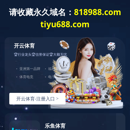
乐动网页版·官方站在线登入
乐动网页版·官方站在线登入-乐动（中国）
走进星华
集团简介
旗下公司
发展历程
集团荣誉
新闻动态
集团新闻
媒体报道
乐动网页版·官方站在线登入
文化理念
精彩活动
星华故事
投资产业
文旅运营与融合
城市更新与改造
美丽乡村与赋能
社会公益
人才招聘
人才理念
招聘职位
星籍会
星华在线
意见反馈
联系我们